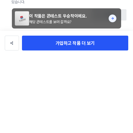
있습니다.
등록
이 작품은 콘테스트 우승작이에요.
해당 콘테스트를 보러 갈까요?
가입하고 작품 더 보기
DVOGUE
팔로우
총 수익
2억 5,232만원
총 거래
441건
의뢰 불가
이 디자이너에게 문의하기
디자이너님의 다른 작품 410