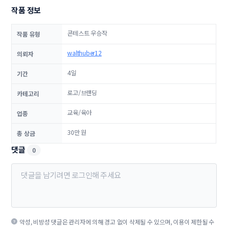
작품 정보
콘테스트 우승작
작품 유형
walthuber12
의뢰자
4일
기간
로고/브랜딩
카테고리
교육/육아
업종
30만 원
총 상금
댓글
0
악성, 비방성 댓글은 관리자에 의해 경고 없이 삭제될 수 있으며, 이용이 제한될 수