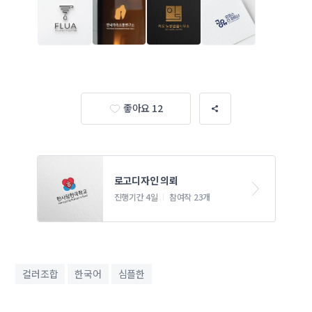
좋아요 12
로고디자인 의뢰
진행기간 4일
참여작 23개
컬러조합
한국어
심플한