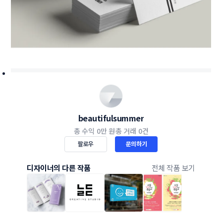
beautifulsummer
총 수익
0만 원
총 거래
0건
팔로우
문의하기
디자이너의 다른 작품
전체 작품 보기