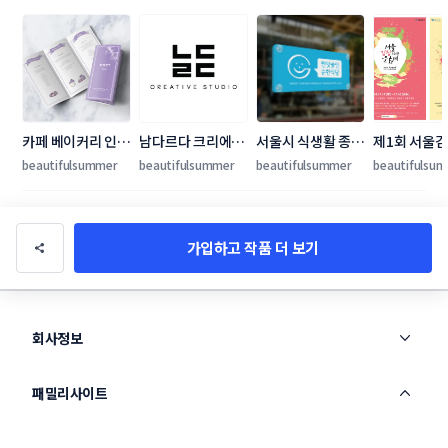
카페 베이커리 인쇄
남다르다 크리에이
서울시 식생활 종합
제1회 서울
물 및 패키지 디자
티브 스튜디오 디자
지원센터 저염식 캠
화제 포스터 
beautifulsummer
beautifulsummer
beautifulsummer
beautifulsu
인
인
페인 / 네이밍 기획 
래픽물
및 그래픽물제작
가입하고 작품 더 보기
회사정보
패밀리사이트