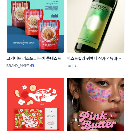
고기어트 리조또 파우치 콘테스트
베스트셀러 귀여니 작가 < 늑대의 
유혹 > 와인 라벨 디자인 콘테스트
na_na
BRAND_메이트