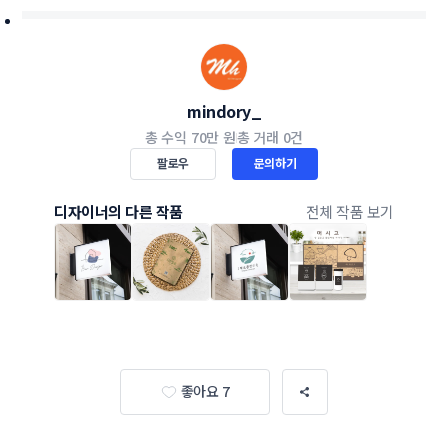
mindory_
총 수익
70만 원
총 거래
0건
팔로우
문의하기
디자이너의 다른 작품
전체 작품 보기
좋아요 7