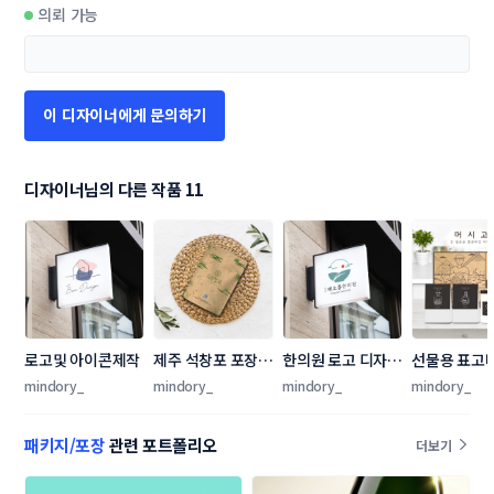
의뢰 가능
이 디자이너에게 문의하기
디자이너님의 다른 작품 11
로고및 아이콘제작
제주 석창포 포장 
한의원 로고 디자인
선물용 표고
디자인 개발
의뢰
스 구성
mindory_
mindory_
mindory_
mindory_
패키지/포장
관련 포트폴리오
더보기