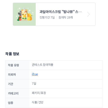
과일아이스크림 "탐나쮸" 스파
우트디자인 의뢰
진행기간 7일
참여작 29개
작품 정보
콘테스트 참여작품
작품 유형
ilhae
의뢰자
7일
기간
패키지/포장
카테고리
식품/건강
업종