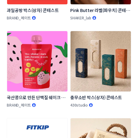
과일공방 박스(상자) 콘테스트
Pink Butter 라벨(파우치) 콘테스
트
BRAND_메이트
SHAKER_lab
국산콩으로 만든 단백질 쉐이크 패
충무소반 박스(상자) 콘테스트
키지(파우치) 디자인 콘테스트
BRAND_메이트
430studio