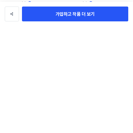
테스트
man) 패키지 디자인
SHAKER_lab
SHAKER_lab
가입하고 작품 더 보기
작품 전체보기(75,070)
회사정보
패밀리사이트
스터닝
창의적인 생각을 모아 바꾸는 세상