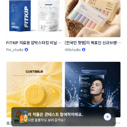
FITKIP 의료용 압박스타킹 비닐 패
[전국민 핫템]이 목표인 신규브랜드 
키지 디자인 의뢰
링글벨 언더웨어 패키지 콘테스트
Pin_studio
430studio
입니다
이 작품은 콘테스트 참여작이에요.
다른 출품작도 보러 갈까요?
소크 주식회사 파우치(삼방봉투) 콘
SigmaX 페이셜 시트 마스크(for 