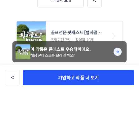
골프전문 팟캐스트 [털자골프] 
로고디자인
진행기간 7일
참여작 20개
이 작품은 콘테스트 우승작이에요.
해당 콘테스트를 보러 갈까요?
초록
한국어
활동적인
재밌는
가입하고 작품 더 보기
작품 정보
콘테스트 우승작
작품 유형
innov99
의뢰자
7일
기간