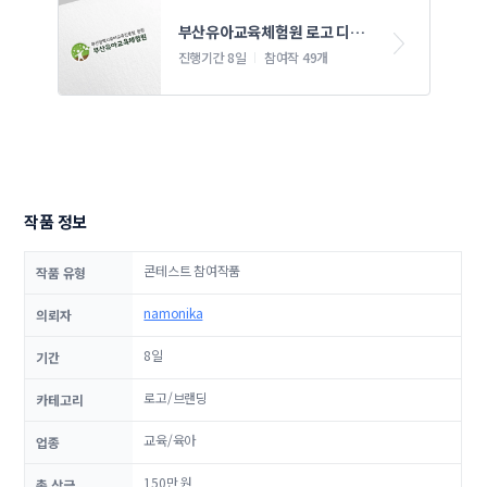
부산유아교육체험원 로고 디자
인 의뢰
진행기간 8일
참여작 49개
작품 정보
콘테스트 참여작품
작품 유형
namonika
의뢰자
8일
기간
로고/브랜딩
카테고리
교육/육아
업종
150만 원
총 상금