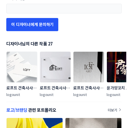
이 디자이너에게 문의하기
디자이너님의 다른 작품 27
로프트 건축사사무
로프트 건축사사무
로프트 건축사사무
윤가양꼬치 
소 로고+명함 콘테
소 로고+명함 콘테
소 로고+명함 콘테
+간판 콘테
logounit
logounit
logounit
logounit
스트
스트
스트
로고/브랜딩
관련 포트폴리오
더보기