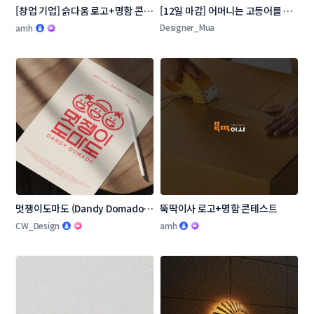
[창업 기업] 슭다움 로고+명함 콘테
[12일 마감] 어머니는 고등어를 로
스트
고 콘테스트
Designer_Mua
amh
멋쟁이도마도 (Dandy Domado 
뚝딱이사 로고+명함 콘테스트
로고 콘테스트
CW_Design
amh