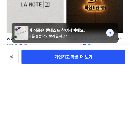
이 작품은 콘테스트 참여작이에요.
다른 출품작도 보러 갈까요?
🔥신생 프래그런스 브랜드🔥 LA 
마침표한의원  로고+명함 콘테스트
NOTE13 로고 콘테스트
CORKD
xoowook
가입하고 작품 더 보기
[창업 기업] 우리들 F&B 로고 콘테
모어스웰 로고+명함 콘테스트
스트
LioD
BRANDING_LOGO_JAMES_SHIN