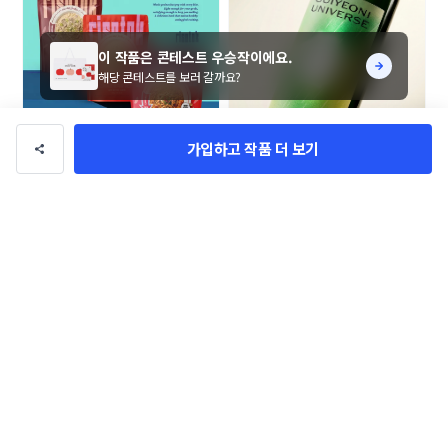
이 작품은 콘테스트 우승작이에요.
해당 콘테스트를 보러 갈까요?
가입하고 작품 더 보기
고기어트 리조또 파우치 콘테스트
베스트셀러 귀여니 작가 < 늑대의 
유혹 > 와인 라벨 디자인 콘테스트
na_na
BRAND_메이트