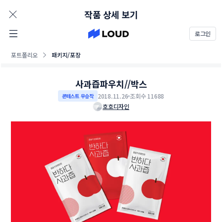
AD
작품 상세 보기
로그인
포트폴리오
패키지/포장
사과즙파우치//박스
2018.11.26
조회수 11688
콘테스트 우승작
호호디자인