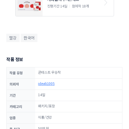
진행기간 14일
참여작 18개
빨강
한국어
작품 정보
콘테스트 우승작
작품 유형
idevili1005
의뢰자
14일
기간
패키지/포장
카테고리
식품/건강
업종
50만 원
총 상금