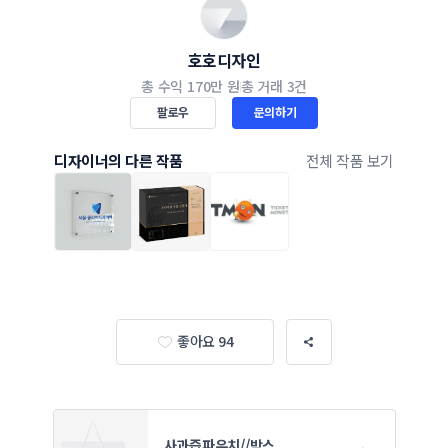
호호디자인
총 수익
170만 원
총 거래
3건
팔로우
문의하기
디자이너의 다른 작품
전체 작품 보기
좋아요 94
사과즙파우치//박스