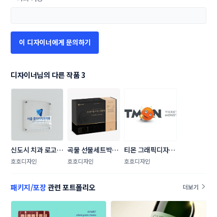
이 디자이너에게 문의하기
디자이너님의 다른 작품 3
신도시 치과 로고 
곡물 선물세트박스 
티몬 그래픽디자인 
디자인 의뢰
/라벨지 패키지 디
콘테스트
호호디자인
호호디자인
호호디자인
자인의뢰
패키지/포장
관련 포트폴리오
더보기