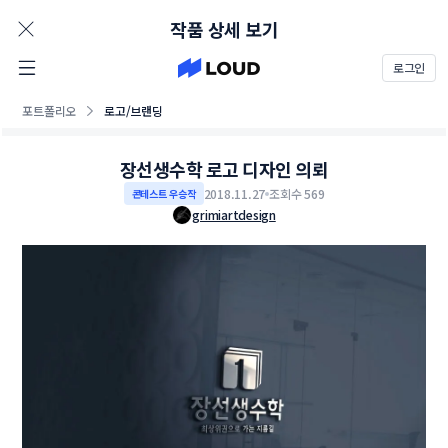
AD
작품 상세 보기
로그인
포트폴리오
로고/브랜딩
장선생수학 로고 디자인 의뢰
2018.11.27
조회수 569
콘테스트 우승작
grimiartdesign