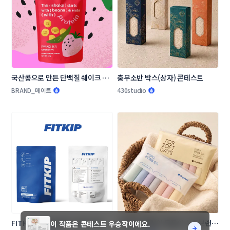
국산콩으로 만든 단백질 쉐이크 패
충무소반 박스(상자) 콘테스트
키지(파우치) 디자인 콘테스트
BRAND_메이트
430studio
FITKIP 의료용 압박스타킹 비닐 패
[전국민 핫템]이 목표인 신규브랜드 
이 작품은 콘테스트 우승작이에요.