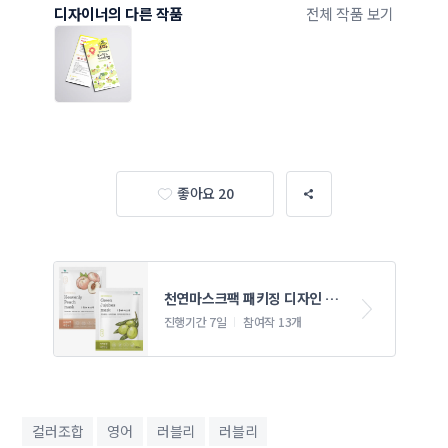
디자이너의 다른 작품
전체 작품 보기
좋아요 20
천연마스크팩 패키징 디자인 의
뢰
진행기간 7일
참여작 13개
컬러조합
영어
러블리
러블리