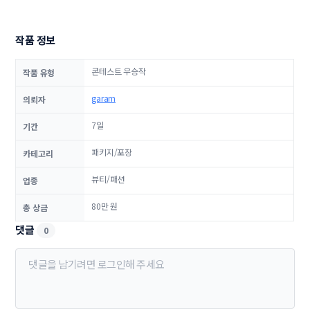
작품 정보
콘테스트 우승작
작품 유형
garam
의뢰자
7일
기간
패키지/포장
카테고리
뷰티/패션
업종
80만 원
총 상금
댓글
0