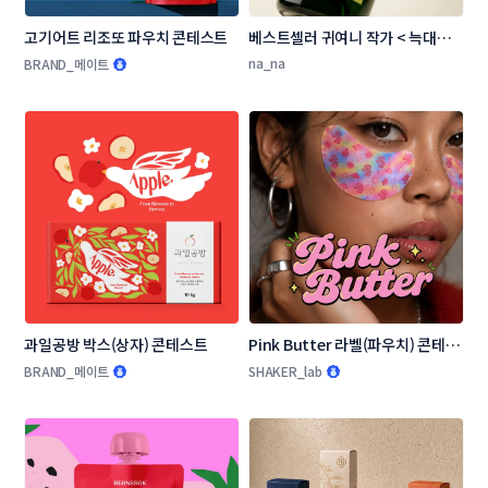
고기어트 리조또 파우치 콘테스트
베스트셀러 귀여니 작가 < 늑대의 
유혹 > 와인 라벨 디자인 콘테스트
na_na
BRAND_메이트
과일공방 박스(상자) 콘테스트
Pink Butter 라벨(파우치) 콘테스
트
BRAND_메이트
SHAKER_lab