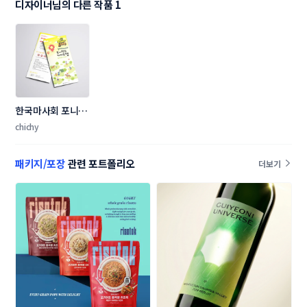
디자이너님의 다른 작품 1
한국마사회 포니랜
드 리플렛 디자인 
chichy
의뢰
패키지/포장
관련 포트폴리오
더보기