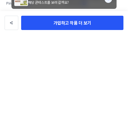
키지 디자인 의뢰
링글벨 언더웨어 패키지 콘테스트
해당 콘테스트를 보러 갈까요?
Pin_studio
430studio
입니다
가입하고 작품 더 보기
소크 주식회사 파우치(삼방봉투) 콘
[창업기업][상반기만10억매출]유
테스트
기농 설탕 1kg 파우치 디자인 콘테
SHAKER_lab
Pisces C
스트
작품 전체보기(75,069)