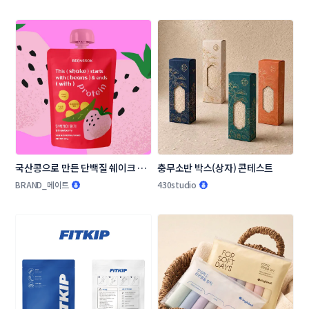
국산콩으로 만든 단백질 쉐이크 패
충무소반 박스(상자) 콘테스트
키지(파우치) 디자인 콘테스트
BRAND_메이트
430studio