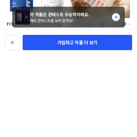
이 작품은 콘테스트 우승작이에요.
해당 콘테스트를 보러 갈까요?
FITKIP 의료용 압박스타킹 비닐 패
[전국민 핫템]이 목표인 신규브랜드 
키지 디자인 의뢰
링글벨 언더웨어 패키지 콘테스트
Pin_studio
430studio
입니다
가입하고 작품 더 보기
소크 주식회사 파우치(삼방봉투) 콘
[창업기업][상반기만10억매출]유
테스트
기농 설탕 1kg 파우치 디자인 콘테
SHAKER_lab
Pisces C
스트