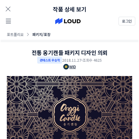
AD
작품 상세 보기
로그인
포트폴리오
패키지/포장
전통 옹기캔들 패키지 디자인 의뢰
2018.11.27
조회수 4625
콘테스트 우승작
WID