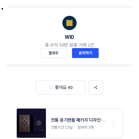
WID
총 수익
50만 원
총 거래
1건
팔로우
문의하기
좋아요 40
전통 옹기캔들 패키지 디자인 
의뢰
진행기간 13일
참여작 5개