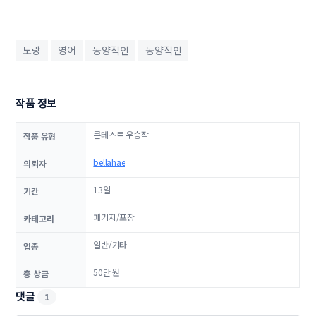
노랑
영어
동양적인
동양적인
작품 정보
콘테스트 우승작
작품 유형
bellahae
의뢰자
13일
기간
패키지/포장
카테고리
일반/기타
업종
50만 원
총 상금
댓글
1