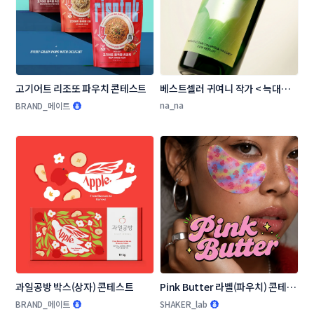
고기어트 리조또 파우치 콘테스트
베스트셀러 귀여니 작가 < 늑대의 
유혹 > 와인 라벨 디자인 콘테스트
na_na
BRAND_메이트
과일공방 박스(상자) 콘테스트
Pink Butter 라벨(파우치) 콘테스
트
BRAND_메이트
SHAKER_lab