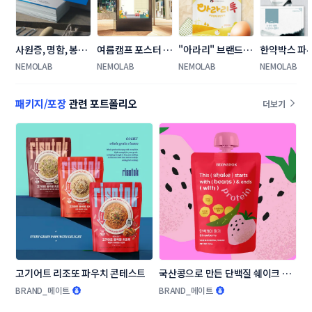
사원증, 명함, 봉투
여름캠프 포스터 및 
"아라리" 브랜드 패
한약박스 파
(大,小) 디자인 의
홍보물 디자인 의뢰
키지 디자인 의뢰
자인 의뢰합
NEMOLAB
NEMOLAB
NEMOLAB
NEMOLAB
뢰
패키지/포장
관련 포트폴리오
더보기
고기어트 리조또 파우치 콘테스트
국산콩으로 만든 단백질 쉐이크 패
키지(파우치) 디자인 콘테스트
BRAND_메이트
BRAND_메이트