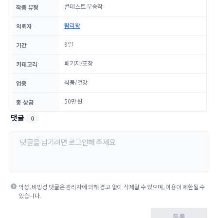
콘테스트 우승작
작품 유형
탐라왕
의뢰자
9일
기간
패키지/포장
카테고리
식품/건강
업종
50만 원
총 상금
댓글
0
악성, 비방성 댓글은 관리자에 의해 경고 없이 삭제될 수 있으며, 이용이 제한될 수
있습니다.
등록