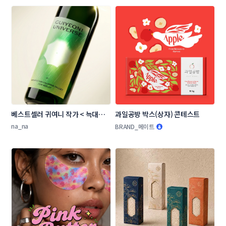
베스트셀러 귀여니 작가 < 늑대의 
과일공방 박스(상자) 콘테스트
유혹 > 와인 라벨 디자인 콘테스트
na_na
BRAND_메이트