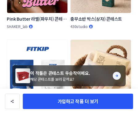
Pink Butter 라벨(파우치) 콘테스
충무소반 박스(상자) 콘테스트
트
SHAKER_lab
430studio
이 작품은 콘테스트 우승작이에요.
해당 콘테스트를 보러 갈까요?
가입하고 작품 더 보기
FITKIP 의료용 압박스타킹 비닐 패
[전국민 핫템]이 목표인 신규브랜드 
키지 디자인 의뢰
링글벨 언더웨어 패키지 콘테스트
Pin_studio
430studio
입니다