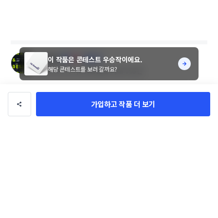
gutta
팔로우
이 작품은 콘테스트 우승작이에요.
해당 콘테스트를 보러 갈까요?
총 수익
3억 7,247만원
총 거래
793건
의뢰 가능
가입하고 작품 더 보기
이 디자이너에게 문의하기
디자이너님의 다른 작품 630