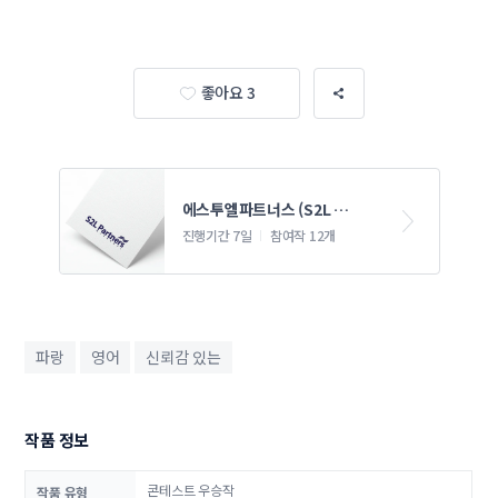
좋아요 3
에스투엘파트너스 (S2L 
Partners) 로고 디자인 의뢰
진행기간 7일
참여작 12개
파랑
영어
신뢰감 있는
작품 정보
콘테스트 우승작
작품 유형