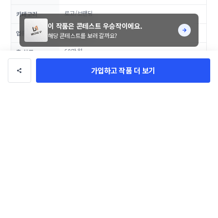
로고/브랜딩
카테고리
이 작품은 콘테스트 우승작이에요.
일반/기타
업종
해당 콘테스트를 보러 갈까요?
60만 원
총 상금
댓글
0
가입하고 작품 더 보기
악성, 비방성 댓글은 관리자에 의해 경고 없이 삭제될 수 있으며, 이용이 제한될 수
있습니다.
등록