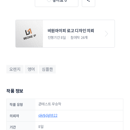
좋아요 0
비원아이피 로고 디자인 의뢰
진행기간 8일
참여작 26개
오렌지
영어
심플한
작품 정보
콘테스트 우승작
작품 유형
qkrtjdgh922
의뢰자
8일
기간