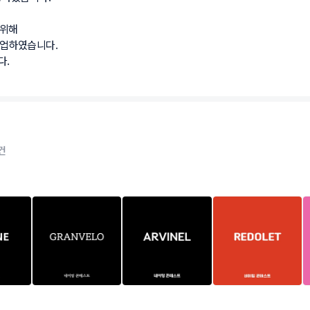
해

하였습니다.

건