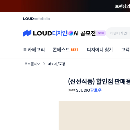
디자인
AI 공모전
New
카테고리
콘테스트
디자이너 찾기
고객
BEST
포트폴리오
패키지/포장
(신선식품) 할인점 판매
SJUDIO
팔로우