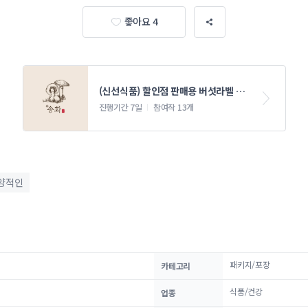
좋아요 4
(신선식품) 할인점 판매용 버섯라벨 제
작의뢰
진행기간 7일
참여작 13개
양적인
패키지/포장
카테고리
식품/건강
업종