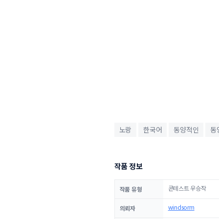
노랑
한국어
동양적인
동
작품 정보
콘테스트 우승작
작품 유형
windsorm
의뢰자