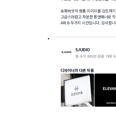
송화버섯의 명품 이미지를 강조하기위
고급스러럽고 차분한 톤앤매너로 작업
SJUDIO
총 수익
695만 원
총 거래
9
디자이너의 다른 작품