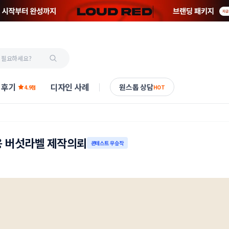
 후기
디자인 사례
원스톱 상담
4.9점
HOT
용 버섯라벨 제작의뢰
콘테스트 우승작