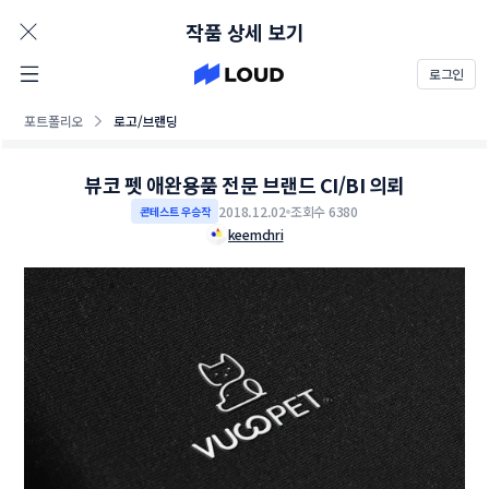
AD
작품 상세 보기
로그인
포트폴리오
로고/브랜딩
뷰코 펫 애완용품 전문 브랜드 CI/BI 의뢰
2018.12.02
조회수 6380
콘테스트 우승작
keemchri