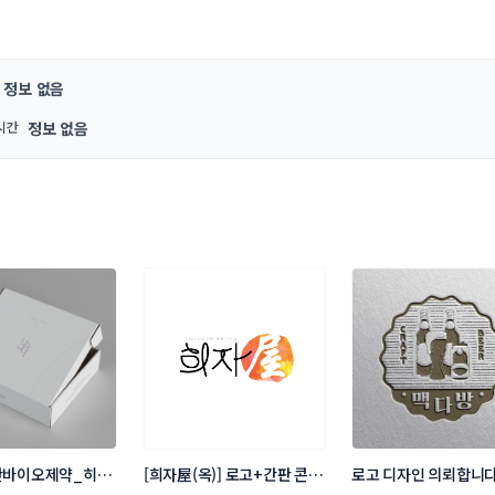
정보 없음
시간
정보 없음
칸바이오제약_히엔 
[희자屋(옥)] 로고+간판 콘테
로고 디자인 의뢰합니