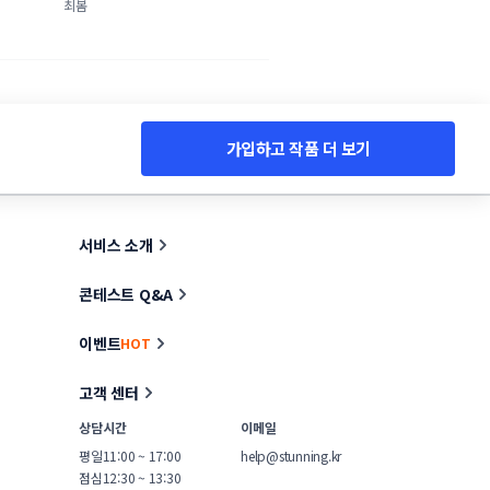
스트레이션
최봄
가입하고 작품 더 보기
서비스 소개
콘테스트 Q&A
이벤트
HOT
고객 센터
상담시간
이메일
평일
11:00 ~ 17:00
help@stunning.kr
점심
12:30 ~ 13:30