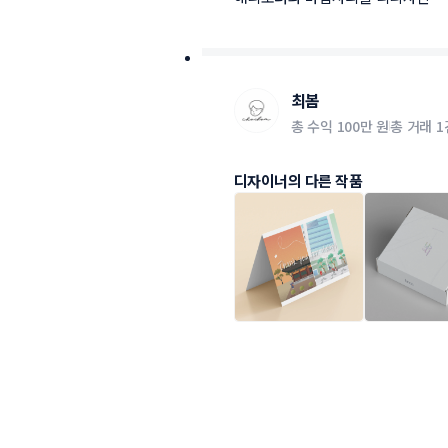
최봄
총 수익
100만 원
총 거래
1
디자이너의 다른 작품