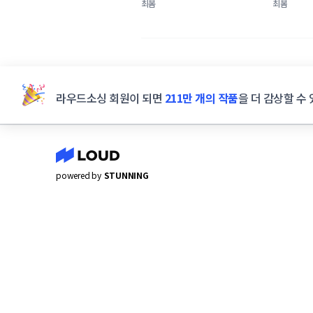
공모전
패키지 콘
최봄
최봄
라우드소싱 회원이 되면
211만 개의 작품
을 더 감상할 수 
powered by
STUNNING