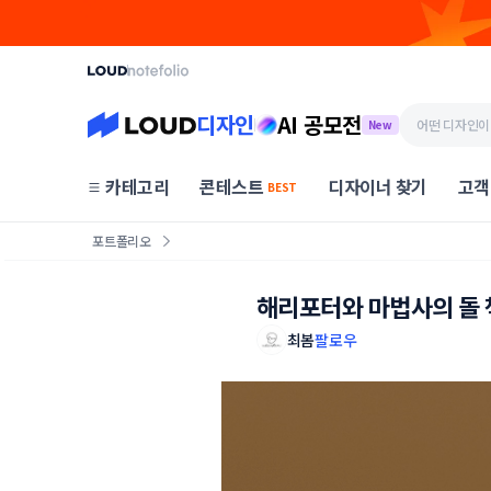
디자인
AI 공모전
New
카테고리
콘테스트
디자이너 찾기
고객
BEST
포트폴리오
해리포터와 마법사의 돌 
최봄
팔로우