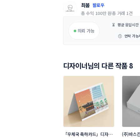
최봄
팔로우
총 수익
100만 원
총 거래
1건
⏳
평균 응답시간
의뢰 가능
🕔
연락 가능
디자이너님의 다른 작품 8
「우체국 축하카드」디자인 
(주)바스