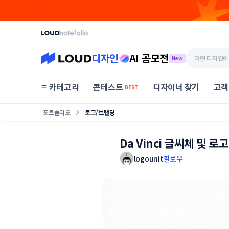
디자인
AI 공모전
New
카테고리
콘테스트
디자이너 찾기
고객
BEST
포트폴리오
로고/브랜딩
Da Vinci 글씨체 및 로
logounit
팔로우