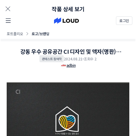
AD
작품 상세 보기
로그인
포트폴리오
로고/브랜딩
강동 우수 공유공간 CI 디자인 및 액자(명판)
디자인 제작 의뢰
2024.08.21
조회수 2
콘테스트 참여작
adbin