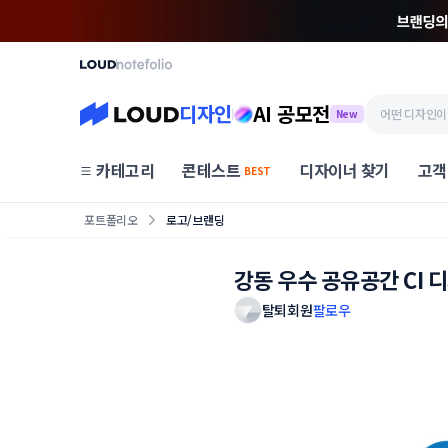
디자인
AI 공모전
New
카테고리
콘테스트
디자이너 찾기
고객
BEST
포트폴리오
로고/브랜딩
강동 우수 공유공간 CI 
탈퇴회원
팔로우