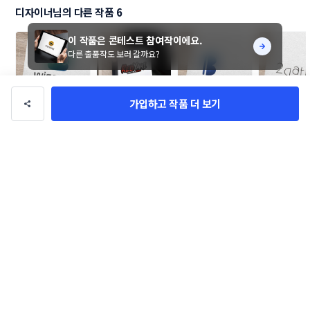
디자이너님의 다른 작품 6
이 작품은 콘테스트 참여작이에요.
다른 출품작도 보러 갈까요?
가입하고 작품 더 보기
와이즈월 CI 의뢰
REDYAKI 로고 디
비원아이피 로고 디
co-living
자인 의뢰
자인 의뢰
택 브랜드 
sheis93
sheis93
sheis93
sheis93
인 의뢰
로고/브랜딩
관련 포트폴리오
더보기