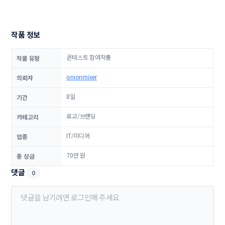
작품 정보
콘테스트 참여작품
작품 유형
onionmixer
의뢰자
8일
기간
로고/브랜딩
카테고리
IT/미디어
업종
70만 원
총 상금
댓글
0