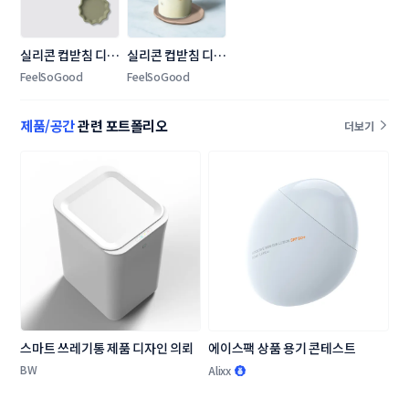
실리콘 컵받침 디자
실리콘 컵받침 디자
인 의뢰
인 의뢰
FeelSoGood
FeelSoGood
제품/공간
관련 포트폴리오
더보기
스마트 쓰레기통 제품 디자인 의뢰
에이스팩 상품 용기 콘테스트
BW
Alixx