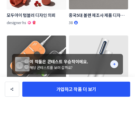
모두아이 텀블러 디자인 의뢰
중국5대 볼펜 제조사 제품 디자인 
의뢰
designer hs
38
이 작품은 콘테스트 우승작이에요.
해당 콘테스트를 보러 갈까요?
가입하고 작품 더 보기
멀티탭 콘센트 제품 디자인
중국 5대 볼펜 제조사 하이라이터 
디자인 의뢰
gihwan01
MSK