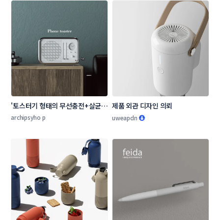
'토스터기 형태의 무선충전+살균
제품 외관 디자인 의뢰
기' 제품 디자인 의뢰
archipsyho p
uweapdn