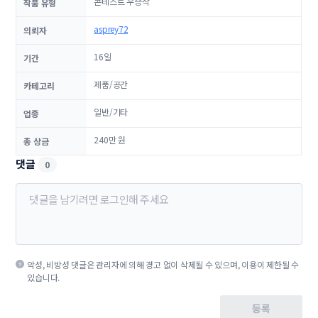
콘테스트 우승작
작품 유형
asprey72
의뢰자
16일
기간
제품/공간
카테고리
일반/기타
업종
240만 원
총 상금
댓글
0
악성, 비방성 댓글은 관리자에 의해 경고 없이 삭제될 수 있으며, 이용이 제한될 수
있습니다.
등록