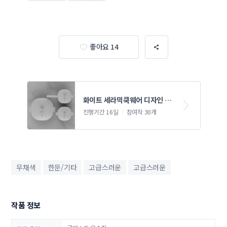
좋아요 14
화이트 세라믹쿡웨어 디자인 의
뢰
진행기간 16일
참여작 30개
무채색
한문/기타
고급스러운
고급스러운
작품 정보