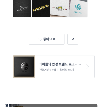
좋아요 0
괴짜들의 안경 브랜드 로고디자
인 의뢰
진행기간 14일
참여작 94개
작품 정보