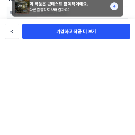
이 작품은 콘테스트 참여작이에요.
다른 출품작도 보러 갈까요?
콘테스트 참여작품
작품 유형
torrte
의뢰자
가입하고 작품 더 보기
14일
기간
로고/브랜딩
카테고리
뷰티/패션
업종
100만 원
총 상금
댓글
0
악성, 비방성 댓글은 관리자에 의해 경고 없이 삭제될 수 있으며, 이용이 제한될 수
있습니다.