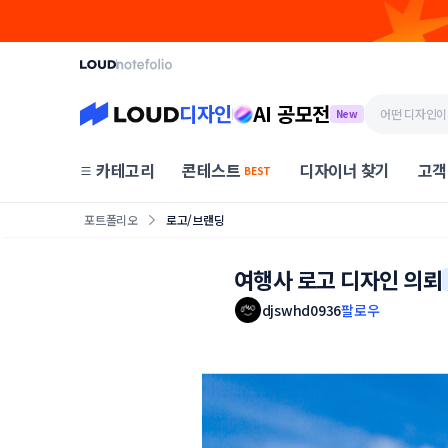
디자인
AI 공모전
New
카테고리
콘테스트
디자이너 찾기
고객
BEST
포트폴리오
로고/브랜딩
여행사 로고 디자인 의뢰
djswhd0936
팔로우