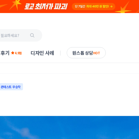
 후기
디자인 사례
원스톱 상담
4.9점
HOT
콘테스트 우승작