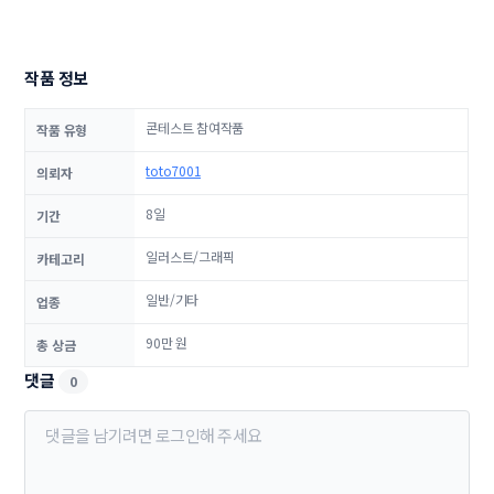
작품 정보
콘테스트 참여작품
작품 유형
toto7001
의뢰자
8일
기간
일러스트/그래픽
카테고리
일반/기타
업종
90만 원
총 상금
댓글
0