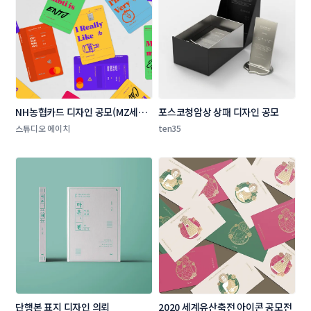
NH농협카드 디자인 공모(MZ세대 
포스코청암상 상패 디자인 공모 
타겟 상품 카드 플레이트 디자인)
스튜디오 에이치
ten35
단행본 표지 디자인 의뢰
2020 세계유산축전 아이콘 공모전