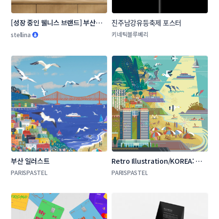
[성장 중인 웰니스 브랜드] 부산의 
진주남강유등축제 포스터
장소, 순간을 담은 일러스트 3종
키네틱블루베리
stellina
부산 일러스트 
Retro Illustration/KOREA: 강원
도 고성, 빈티지 일러스트, 포스터
PARISPASTEL
PARISPASTEL