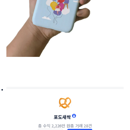
포도새싹
총 수익
2,226만 원
총 거래
28건