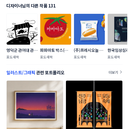
디자이너님의 다른 작품 131
영덕군 관어대 관광
파파마토 박스(상
(주)프레시오늘 라
한국임상심리
지 모노레일 외부 
자) 콘테스트
벨(파우치) 콘테스
학술대회 포
포도새싹
포도새싹
포도새싹
포도새싹
디자인
트
자인 공모전
일러스트/그래픽
관련 포트폴리오
더보기