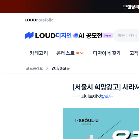
디자인
AI 공모전
New
카테고리
콘테스트
디자이너 찾기
고객
BEST
포트폴리오
인쇄/홍보물
[서울시 희망광고] 사라
파이브에잇
팔로우