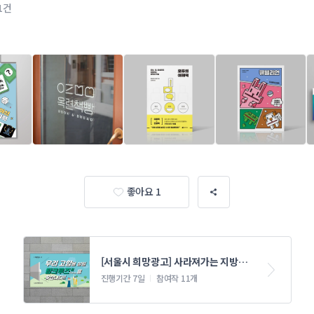
1건
좋아요 1
[서울시 희망광고] 사라져가는 지방을 
위한 도시청년들의 할 일
진행기간 7일
참여작 11개