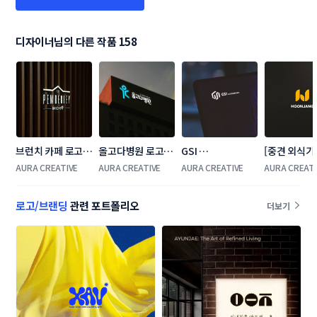
디자이너님의 다른 작품 158
브런치 카페 로고
올고다병원 로고
GSI 
[중견 외식기
+간판 콘테스트
+간판 콘테스트
AUTOMATION 로
장 CI 콘테스
AURA CREATIVE
AURA CREATIVE
AURA CREATIVE
AURA CREATI
고 콘테스트
고 콘테스트
로고/브랜딩
관련 포트폴리오
더보기