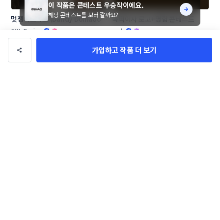
이 작품은 콘테스트 우승작이에요.
해당 콘테스트를 보러 갈까요?
멋쟁이도마도 (Dandy Domado 
뚝딱이사 로고+명함 콘테스트
로고 콘테스트
CW_Design
amh
가입하고 작품 더 보기
[창업 기업] 우리들 F&B 로고 콘테
🔥신생 프래그런스 브랜드🔥 LA 
스트
NOTE13 로고 콘테스트
LioD
CORKD
작품 전체보기(1,046,885)