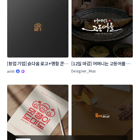
[창업 기업] 슭다움 로고+명함 콘테
[12일 마감] 어머니는 고등어를 로
스트
고 콘테스트
Designer_Mua
amh