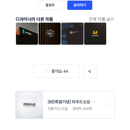
팔로우
문의하기
디자이너의 다른 작품
전체 작품 보기
좋아요 44
[8만회원기념] 라우드소싱 한
글로고 콘테스트
진행기간 23일
참여작 164개