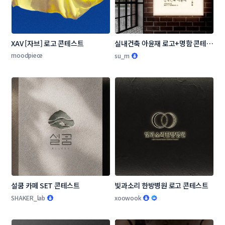
XAV [자브] 로고 콘테스트
실내건축 아윤재 로고+명함 콘테스
트
moodpiece
su_m
설쿰 카페 SET 콘테스트
빛과소리 한방병원 로고 콘테스트
SHAKER_lab
xoowook