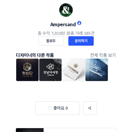
Ampersand
총 수익
7,016만 원
총 거래
165건
팔로우
문의하기
디자이너의 다른 작품
전체 작품 보기
좋아요 0