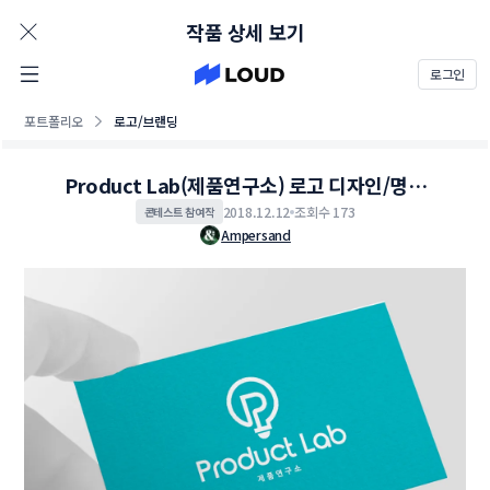
AD
작품 상세 보기
로그인
포트폴리오
로고/브랜딩
Product Lab(제품연구소) 로고 디자인/명함
의뢰
2018.12.12
조회수 173
콘테스트 참여작
Ampersand