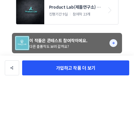
Product Lab(제품연구소) 로
고 디자인/명함 의뢰
진행기간 9일
참여작 23개
이 작품은 콘테스트 참여작이에요.
다른 출품작도 보러 갈까요?
작품 정보
가입하고 작품 더 보기
콘테스트 참여작품
작품 유형
naongei
의뢰자
9일
기간
로고/브랜딩
카테고리
일반/기타
업종
40만 원
총 상금