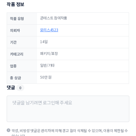
작품 정보
콘테스트 참여작품
작품 유형
모리스4523
의뢰자
14일
기간
패키지/포장
카테고리
일반/기타
업종
50만 원
총 상금
댓글
0
악성, 비방성 댓글은 관리자에 의해 경고 없이 삭제될 수 있으며, 이용이 제한될 수
있습니다.