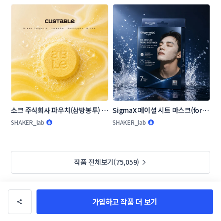
소크 주식회사 파우치(삼방봉투) 콘
SigmaX 페이셜 시트 마스크(for 
테스트
man) 패키지 디자인
SHAKER_lab
SHAKER_lab
작품 전체보기(75,059)
가입하고 작품 더 보기