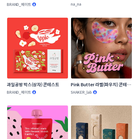
유혹 > 와인 라벨 디자인 콘테스트
na_na
BRAND_메이트
과일공방 박스(상자) 콘테스트
Pink Butter 라벨(파우치) 콘테스
트
BRAND_메이트
SHAKER_lab