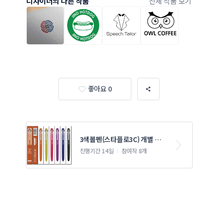
디자이너의 다른 작품
전체 작품 보기
좋아요 0
3색볼펜(스타플로3C) 개별 패
키지 디자인 의뢰
진행기간 14일
참여작 8개