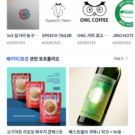
3x3 길거리 농구대
SPEECH TAILER
OWL 커피 로고 제
JINO HOT
회 로고 디자인 의
작
a10101313
a10101313
a10101313
a10101313
뢰
패키지/포장
관련 포트폴리오
더보기
고기어트 리조또 파우치 콘테스트
베스트셀러 귀여니 작가 < 늑대의 