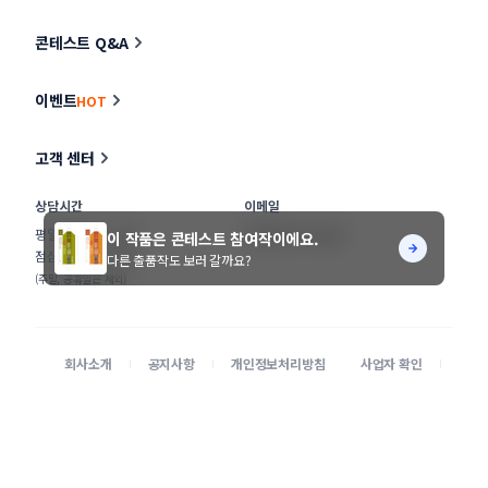
콘테스트 Q&A
이벤트
HOT
고객 센터
상담시간
이메일
평일
11:00 ~ 17:00
help@stunning.kr
이 작품은 콘테스트 참여작이에요.
점심
12:30 ~ 13:30
다른 출품작도 보러 갈까요?
(주말, 공휴일은 제외)
회사소개
공지사항
개인정보처리방침
사업자 확인
이용약관
광고 문의
클래스
공모전 대행
© STUNNING INC.
본 사이트에 게시된 디자이너 및 의뢰기업 정보가 무단으로 수집되는 것을 거부합니다.