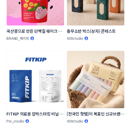
국산콩으로 만든 단백질 쉐이크 패
충무소반 박스(상자) 콘테스트
키지(파우치) 디자인 콘테스트
BRAND_메이트
430studio
FITKIP 의료용 압박스타킹 비닐 패
[전국민 핫템]이 목표인 신규브랜드 
키지 디자인 의뢰
링글벨 언더웨어 패키지 콘테스트
Pin_studio
430studio
입니다