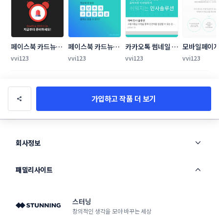
페이스북 카드뉴스 
페이스북 카드뉴스 
카카오톡 썸네일 디
모바일페이지
디자인
디자인
자인
인
vvi123
vvi123
vvi123
vvi123
가입하고 작품 더 보기
회사정보
패밀리사이트
스터닝
창의적인 생각을 모아 바꾸는 세상