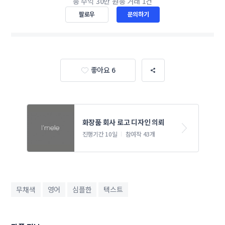
총 수익
30만 원
총 거래
1건
팔로우
문의하기
좋아요 6
화장품 회사 로고 디자인 의뢰
진행기간 10일
참여작 43개
무채색
영어
심플한
텍스트