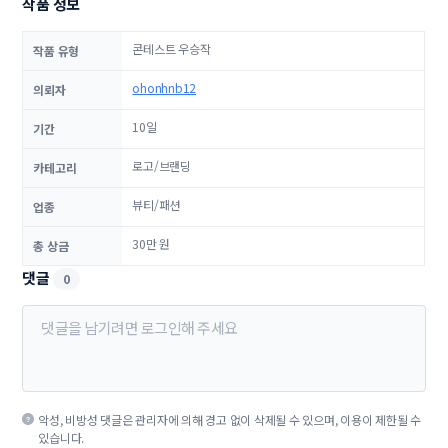
작품 정보
콘테스트 우승작
작품 유형
ohonhnb12
의뢰자
10일
기간
로고/브랜딩
카테고리
뷰티/패션
업종
30만 원
총 상금
댓글
0
악성, 비방성 댓글은 관리자에 의해 경고 없이 삭제될 수 있으며, 이용이 제한될 수
있습니다.