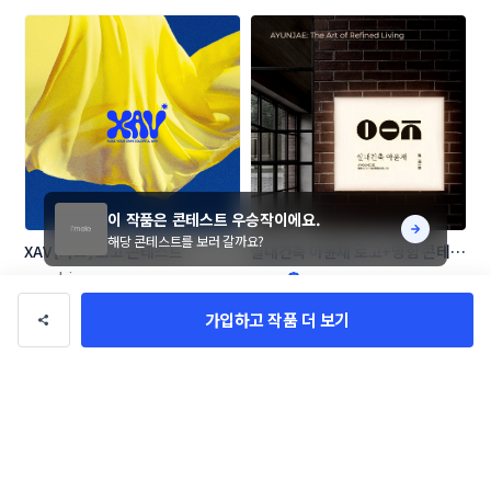
이 작품은 콘테스트 우승작이에요.
해당 콘테스트를 보러 갈까요?
XAV [자브] 로고 콘테스트
실내건축 아윤재 로고+명함 콘테스
트
moodpiece
su_m
가입하고 작품 더 보기