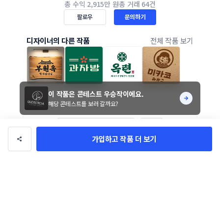
총 수익
2,915만 원
총 거래
64건
팔로우
문의하기
디자이너의 다른 작품
전체 작품 보기
이 작품은 콘테스트 우승작이에요.
해당 콘테스트를 보러 갈까요?
좋아요 56
가입하고 작품 더 보기
카페 로고 디자인
진행기간 8일
참여작 33개