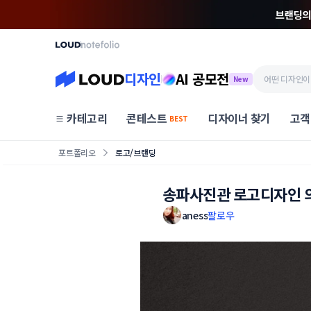
디자인
AI 공모전
New
카테고리
콘테스트
디자이너 찾기
고객
BEST
포트폴리오
로고/브랜딩
송파사진관 로고디자인 
aness
팔로우