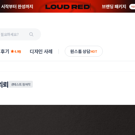
 후기
디자인 사례
원스톱 상담
4.9점
HOT
의뢰
콘테스트 참여작