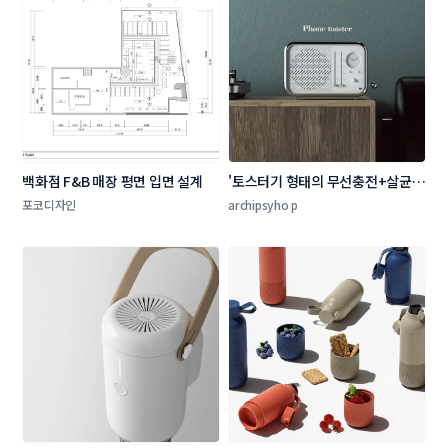
백화점 F&B 매장 평면 입면 설계
'토스터기 형태의 무선충전+살균
기' 제품 디자인 의뢰
포코디자인
archipsyho p