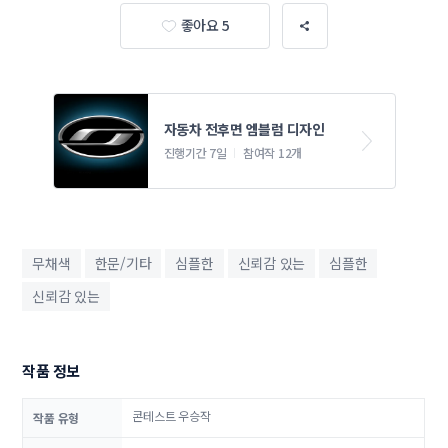
좋아요 5
자동차 전후면 엠블럼 디자인
진행기간 7일
참여작 12개
무채색
한문/기타
심플한
신뢰감 있는
심플한
신뢰감 있는
작품 정보
콘테스트 우승작
작품 유형