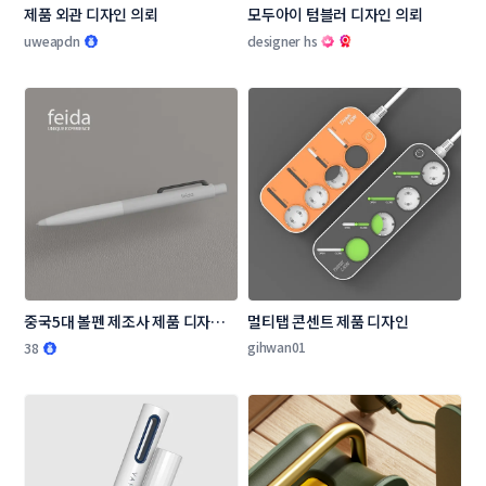
제품 외관 디자인 의뢰
모두아이 텀블러 디자인 의뢰
uweapdn
designer hs
중국5대 볼펜 제조사 제품 디자인 
멀티탭 콘센트 제품 디자인
의뢰
gihwan01
38