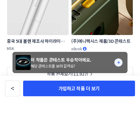
중국 5대 볼펜 제조사 하이라이터 
(주)에니텍시스 제품/3D 콘테스트
디자인 의뢰
MSK
olivoli
이 작품은 콘테스트 우승작이에요.
해당 콘테스트를 보러 갈까요?
작품 전체보기(11,927)
가입하고 작품 더 보기
회사정보