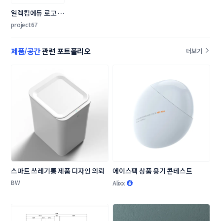
일렉킴에듀 로고 디
자인 의뢰
project67
제품/공간
관련 포트폴리오
더보기
스마트 쓰레기통 제품 디자인 의뢰
에이스팩 상품 용기 콘테스트
BW
Alixx