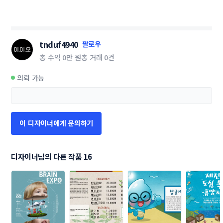
tnduf4940
팔로우
총 수익
0만 원
총 거래
0건
의뢰 가능
이 디자이너에게 문의하기
디자이너님의 다른 작품 16