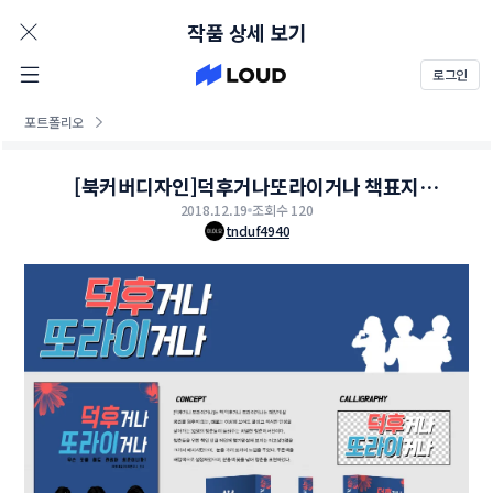
AD
작품 상세 보기
로그인
포트폴리오
[북커버디자인]덕후거나또라이거나 책표지
2018.12.19
디자인
조회수 120
tnduf4940