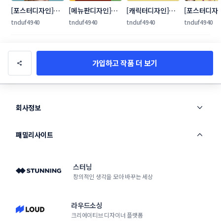
[포스터디자인]브
[메뉴판디자인]약
[캐릭터디자인]방
[포스터디자
레인엑스포
선음식
글이
천 도심속 휴
tnduf4940
tnduf4940
tnduf4940
tnduf4940
가입하고 작품 더 보기
회사정보
패밀리사이트
스터닝
창의적인 생각을 모아 바꾸는 세상
라우드소싱
크리에이티브 디자이너 플랫폼