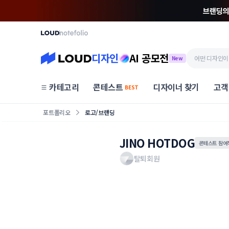
디자인
AI 공모전
New
카테고리
콘테스트
디자이너 찾기
고객
BEST
포트폴리오
로고/브랜딩
JINO HOTDOG
콘테스트 참여
탈퇴회원