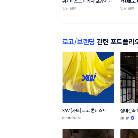
황사마스크 패키지(포장지) 
학원로고 
디자인 의뢰
탈퇴 회원
탈퇴 회원
로고/브랜딩
관련 포트폴리
XAV [자브] 로고 콘테스트
실내건축 
콘테스트
moodpiece
su_m