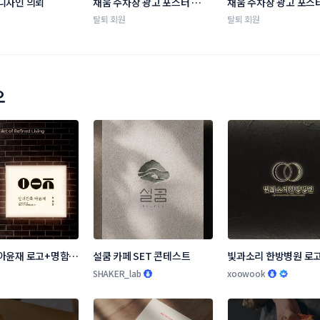
디자인 의뢰
채움 주차장 광고 포스터 공모
채움 주차장 광고 포스
전 (거주자우선주차장 공유사
전 (거주자우선주차장
탈퇴 회원
탈퇴 회원
업)
업)
오
아윤재 로고+명함 
설쿰 카페 SET 콘테스트
빛과소리 한방병원 로고
스트
SHAKER_lab
xoowook