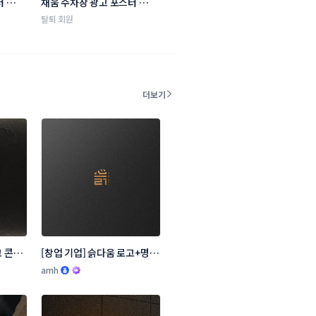
터 공모
채움 주차장 광고 포스터 공모
 공유사
전 (거주자우선주차장 공유사
탈퇴 회원
업)
더보기
 콘테
[창업 기업] 슭다움 로고+명함 
콘테스트
amh