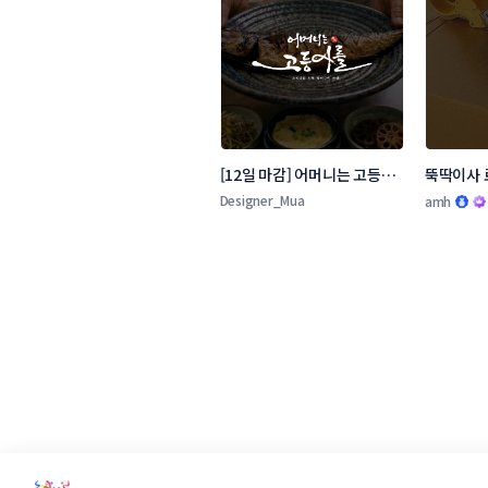
[12일 마감] 어머니는 고등어
뚝딱이사 
를 로고 콘테스트
Designer_Mua
amh