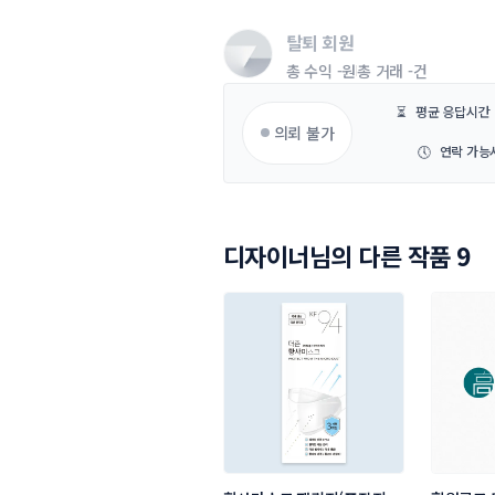
탈퇴 회원
총 수익
-원
총 거래
-건
⏳
평균 응답시간
의뢰 불가
🕔
연락 가능
디자이너님의 다른 작품 9