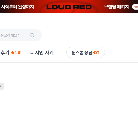
 후기
디자인 사례
원스톱 상담
4.9점
HOT
작