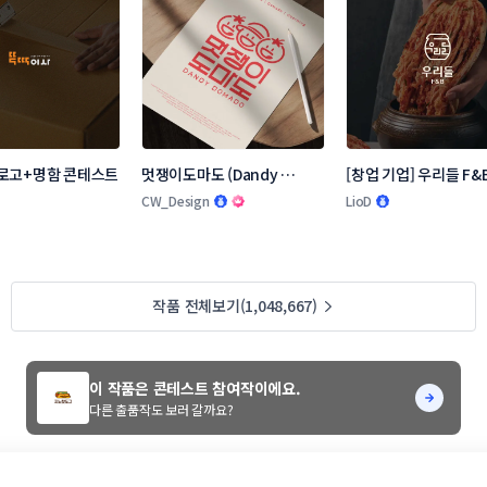
로고+명함 콘테스트
멋쟁이도마도 (Dandy 
[창업 기업] 우리들 F&B
Domado 로고 콘테스트
콘테스트
CW_Design
LioD
작품 전체보기(1,048,667)
이 작품은 콘테스트 참여작이에요.
다른 출품작도 보러 갈까요?