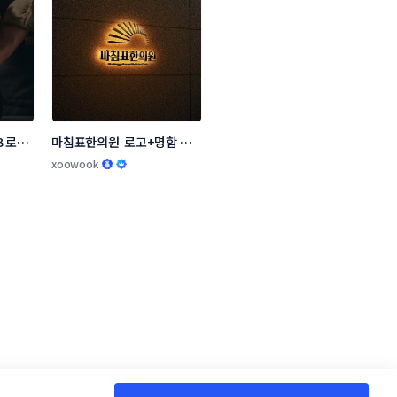
 로고 
마침표한의원  로고+명함 콘
테스트
xoowook