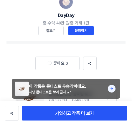
DayDay
총 수익
40만 원
총 거래
1건
팔로우
문의하기
좋아요 0
이 작품은 콘테스트 우승작이에요.
해당 콘테스트를 보러 갈까요?
반려동물 전용 정육점 로고 의
뢰합니다.
진행기간 7일
참여작 17개
가입하고 작품 더 보기