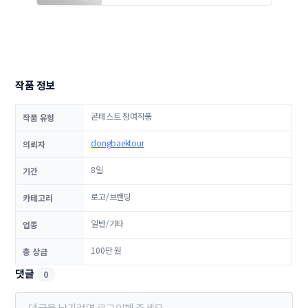
작품 정보
콘테스트 참여작품
작품 유형
dongbaektour
의뢰자
8일
기간
로고/브랜딩
카테고리
일반/기타
업종
100만 원
총 상금
댓글
0