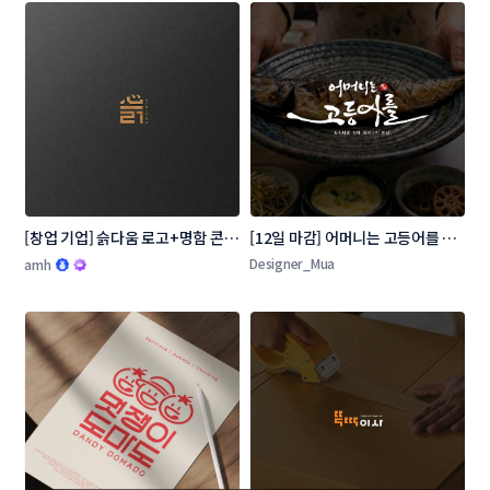
[창업 기업] 슭다움 로고+명함 콘테
[12일 마감] 어머니는 고등어를 로
스트
고 콘테스트
Designer_Mua
amh