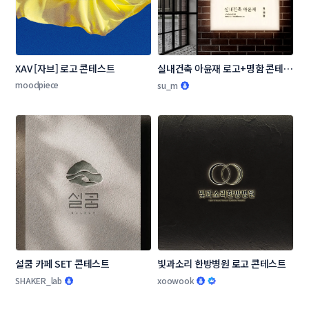
XAV [자브] 로고 콘테스트
실내건축 아윤재 로고+명함 콘테스
트
moodpiece
su_m
설쿰 카페 SET 콘테스트
빛과소리 한방병원 로고 콘테스트
SHAKER_lab
xoowook