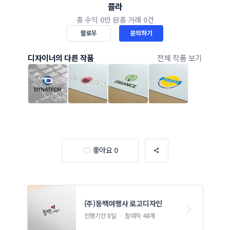
플라
총 수익
0만 원
총 거래
0건
팔로우
문의하기
디자이너의 다른 작품
전체 작품 보기
좋아요 0
(주)동백여행사 로고디자인
진행기간 8일
참여작 48개