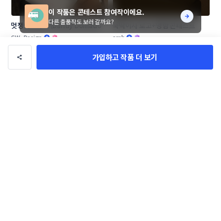
이 작품은 콘테스트 참여작이에요.
다른 출품작도 보러 갈까요?
멋쟁이도마도 (Dandy Domado 
뚝딱이사 로고+명함 콘테스트
로고 콘테스트
CW_Design
amh
가입하고 작품 더 보기
[창업 기업] 우리들 F&B 로고 콘테
🔥신생 프래그런스 브랜드🔥 LA 
스트
NOTE13 로고 콘테스트
LioD
CORKD
작품 전체보기(1,047,211)