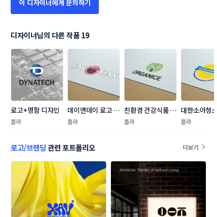
이 디자이너에게 문의하기
디자이너님의 다른 작품 19
로고+명함 디자인
데이앤데이 로고 디
친환경 건강식품 브
대한소아청
자인 의뢰
랜드 올가니스 로고 
형외과학회  
플라
플라
플라
플라
제작을 의뢰합니다.
공모
로고/브랜딩
관련 포트폴리오
더보기