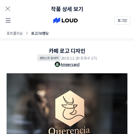
AD
작품 상세 보기
로그인
포트폴리오
로고/브랜딩
카페 로고 디자인
2018.12.20
조회수 271
콘테스트 참여작
Ampersand