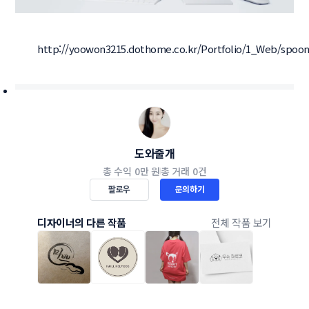
http://yoowon3215.dothome.co.kr/Portfolio/1_Web/spoon
도와줄개
총 수익
0만 원
총 거래
0건
팔로우
문의하기
디자이너의 다른 작품
전체 작품 보기