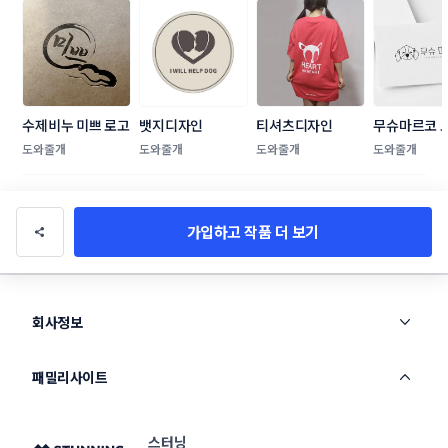
수제비누 미쁘 로고
뱃지디자인
티셔츠디자인
무슈마르코 
자인
도와줄개
도와줄개
도와줄개
도와줄개
가입하고 작품 더 보기
회사정보
패밀리사이트
스터닝