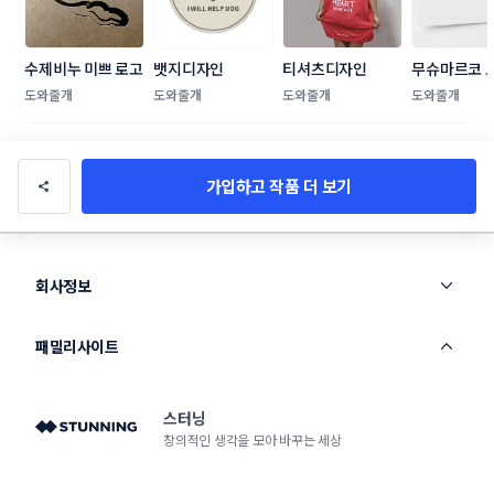
수제비누 미쁘 로고
뱃지디자인
티셔츠디자인
무슈마르코 
자인
도와줄개
도와줄개
도와줄개
도와줄개
가입하고 작품 더 보기
회사정보
패밀리사이트
스터닝
창의적인 생각을 모아 바꾸는 세상