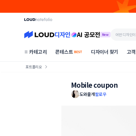
디자인
AI 공모전
New
카테고리
콘테스트
디자이너 찾기
고객
BEST
포트폴리오
Mobile coupon
도와줄개
팔로우