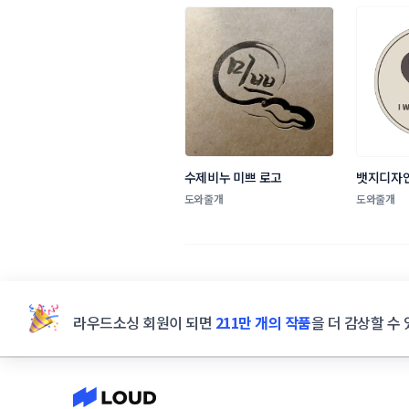
수제비누 미쁘 로고
뱃지디자
도와줄개
도와줄개
라우드소싱 회원이 되면
211만 개의 작품
을 더 감상할 수 