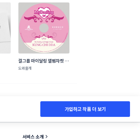
인
걸그룹 마이달링 앨범자켓 디
자인
도와줄개
가입하고 작품 더 보기
서비스 소개