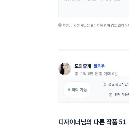
악성, 비방성 댓글은 관리자에 의해 경고 없이 삭
도와줄개
팔로우
총 수익
0만 원
총 거래
0건
⏳
평균 응답시간
의뢰 가능
🕔
연락 가능
디자이너님의 다른 작품 51