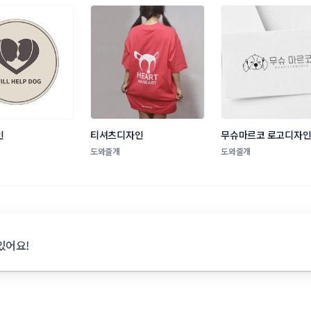
인
티셔츠디자인
무슈마르코 로고디자
도와줄개
도와줄개
있어요!