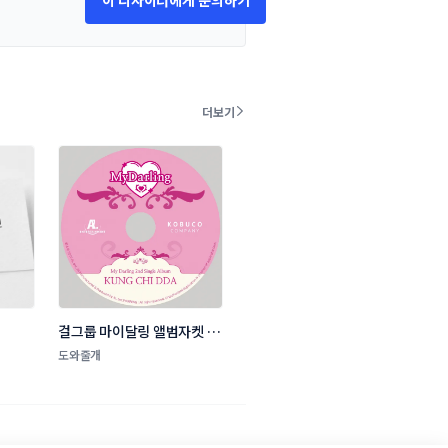
이 디자이너에게 문의하기
더보기
인
걸그룹 마이달링 앨범자켓 디
자인
도와줄개