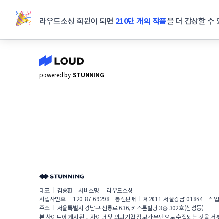
라우드소싱 회원이 되면
210만 개의 작품
을 더 감상할 수 
powered by
STUNNING
대표
김승환
서비스명
라우드소싱
사업자번호
120-87-69298
통신판매
제2011-서울강남-01864
직업
주소
서울특별시 강남구 선릉로 636, 키스톤빌딩 3층 302호(삼성동)
본 사이트에 게시된 디자이너 및 의뢰기업 정보가 무단으로 수집되는 것을 거