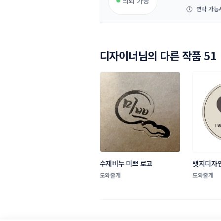
의뢰 가능
🕔
연락 가능
디자이너님의 다른 작품 51
수제비누 미쁘 로고
뱃지디자
도와줄개
도와줄개