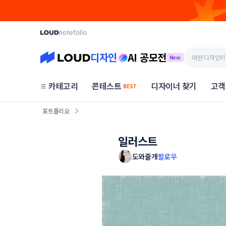
디자인
AI 공모전
New
카테고리
콘테스트
디자이너 찾기
고객
BEST
포트폴리오
일러스트
도와줄개
팔로우