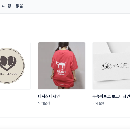
시간
정보 없음
인
티셔츠디자인
무슈마르코 로고디자
도와줄개
도와줄개