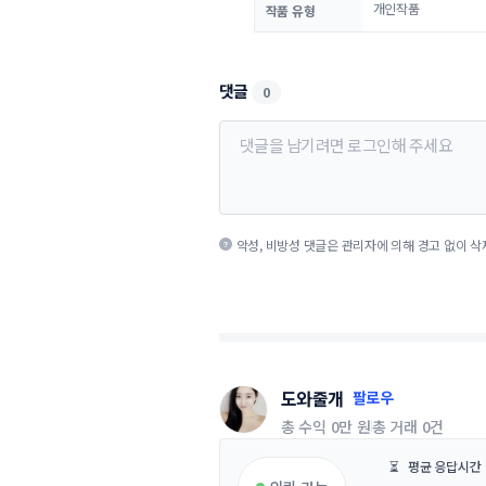
개인작품
작품 유형
댓글
0
악성, 비방성 댓글은 관리자에 의해 경고 없이 삭
도와줄개
팔로우
총 수익
0만 원
총 거래
0건
⏳
평균 응답시간