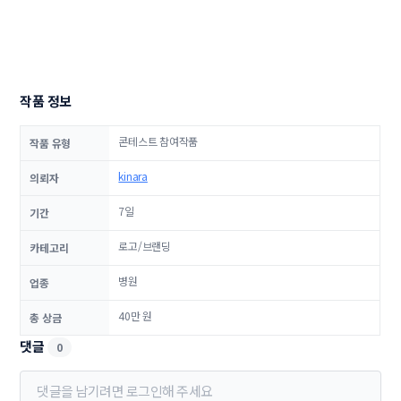
작품 정보
콘테스트 참여작품
작품 유형
kinara
의뢰자
7일
기간
로고/브랜딩
카테고리
병원
업종
40만 원
총 상금
댓글
0