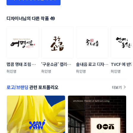
디자이너님의 다른 작품 49
맵콤 명태 조림 전
'구운소금' 캘리그
솔내음 로고 디자인 
TVCF 에 반
문점 [어명이요] 로
라피 의뢰합니다.
의뢰합니다
신한 캘리그라
허인영
허인영
허인영
허인영
고 디자인 의뢰
공모합니다. 
로고/브랜딩
관련 포트폴리오
더보기