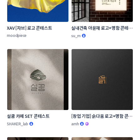
XAV [자브] 로고 콘테스트
실내건축 아윤재 로고+명함 콘테스
트
moodpiece
su_m
설쿰 카페 SET 콘테스트
[창업 기업] 슭다움 로고+명함 콘테
스트
SHAKER_lab
amh