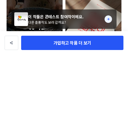
이 작품은 콘테스트 참여작이에요.
다른 출품작도 보러 갈까요?
가입하고 작품 더 보기
[12일 마감] 어머니는 고등어를 로
멋쟁이도마도 (Dandy Domado 
고 콘테스트
로고 콘테스트
Designer_Mua
CW_Design