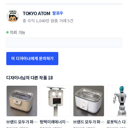
TOKYO ATOM
팔로우
총 수익
1,040만 원
총 거래
5건
의뢰 가능
이 디자이너에게 문의하기
디자이너님의 다른 작품 18
브랜드 모두가 파라
평택미래에너지시
브랜드 모두가 파라
로봇틱스 다
핀베스 디자인 콘테
민협동조합 제품/
핀베스 디자인 콘테
봇 개발