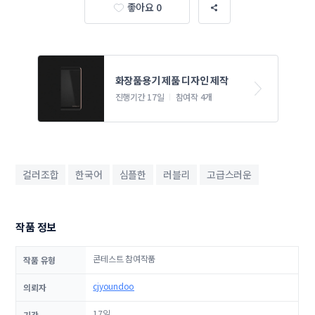
좋아요 0
화장품용기 제품 디자인 제작
진행기간 17일
참여작 4개
컬러조합
한국어
심플한
러블리
고급스러운
작품 정보
콘테스트 참여작품
작품 유형
cjyoundoo
의뢰자
17일
기간