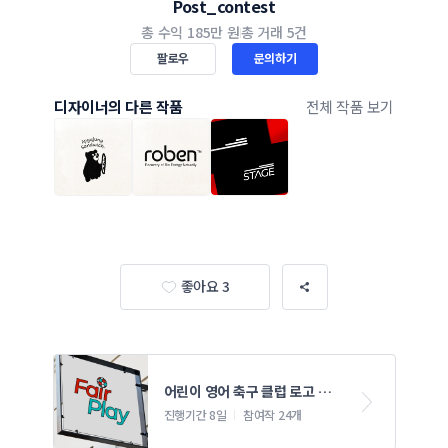
Post_contest
총 수익
185만 원
총 거래
5건
팔로우
문의하기
디자이너의 다른 작품
전체 작품 보기
좋아요 3
어린이 영어 축구 클럽 로고 디
자인 의뢰
진행기간 8일
참여작 24개