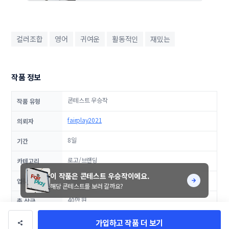
컬러조합
영어
귀여운
활동적인
재밌는
작품 정보
콘테스트 우승작
작품 유형
fairplay2021
의뢰자
8일
기간
로고/브랜딩
카테고리
이 작품은 콘테스트 우승작이에요.
교육/육아
업종
해당 콘테스트를 보러 갈까요?
40만 원
총 상금
댓글
0
가입하고 작품 더 보기