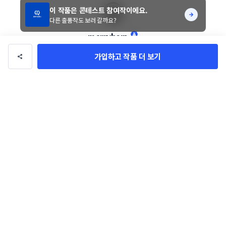
이 작품은 콘테스트 참여작이에요.
다른 출품작도 보러 갈까요?
merryhora
총 수익
840만 원
총 거래
11건
가입하고 작품 더 보기
팔로우
문의하기
디자이너의 다른 작품
전체 작품 보기
좋아요 0