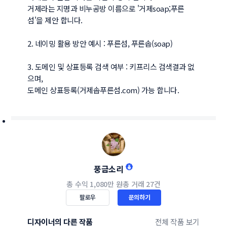
거제라는 지명과 비누공방 이름으로 '거제soap;푸른
섬'을 제안 합니다.

2. 네이밍 활용 방안 예시 : 푸른섬, 푸른솝(soap)

3. 도메인 및 상표등록 검색 여부 : 키프리스 검색결과 없
으며,

풍금소리
총 수익
1,080만 원
총 거래
27건
팔로우
문의하기
디자이너의 다른 작품
전체 작품 보기