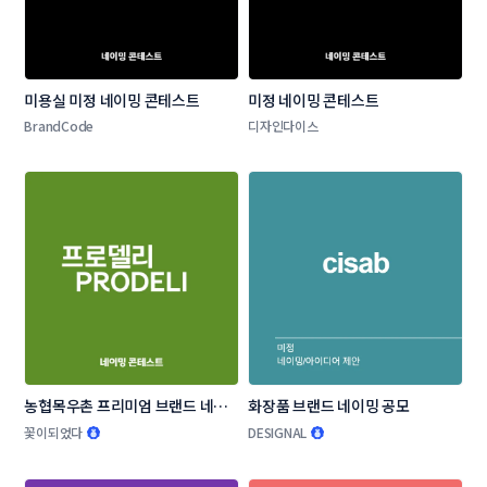
미용실 미정 네이밍 콘테스트
미정 네이밍 콘테스트
BrandCode
디자인다이스
농협목우촌 프리미엄 브랜드 네이
화장품 브랜드 네이밍 공모
밍 공모
꽃이되었다
DESIGNAL