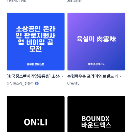
THEMOTIVE
JinhaShin
[한국중소벤처기업유통원] 소상공
농협목우촌 프리미엄 브랜드 네이
인 온라인 판로지원사업 네이밍 공
밍 공모
Crevity
라우드소싱_전문가
모전