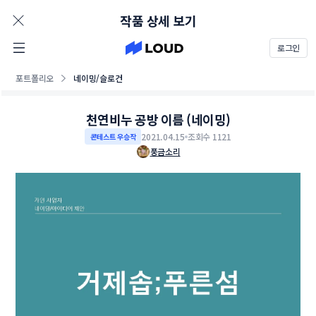
AD
작품 상세 보기
로그인
포트폴리오
네이밍/슬로건
천연비누 공방 이름 (네이밍)
2021.04.15
조회수 1121
콘테스트 우승작
풍금소리