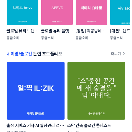
글로벌 뷰티 브랜드 
글로벌 뷰티 플랫폼 
[창업] 떡공방네이
[패션브랜드
네이밍 콘테스트 
네이밍 콘테스트
밍
런칭] 해외
풍금소리
풍금소리
풍금소리
풍금소리
문 버드온컴
랜드 네이밍
네이밍/슬로건
관련 포트폴리오
더보기
트
출장 서비스 기사 AI 일정관리 앱 네
소담 건축 슬로건 콘테스트
이밍 콘테스트