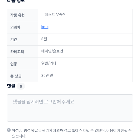
작품 정보
콘테스트 우승작
작품 유형
kmc
의뢰자
8일
기간
네이밍/슬로건
카테고리
일반/기타
업종
30만 원
총 상금
댓글
0
악성, 비방성 댓글은 관리자에 의해 경고 없이 삭제될 수 있으며, 이용이 제한될 수
있습니다.