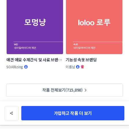
애견 애묘 수제간식 및 사료 브랜드 
기능성 속옷 브랜딩
작명부탁드립니다.
SOARizing
이름남
작품 전체보기(715,898)
가입하고 작품 더 보기