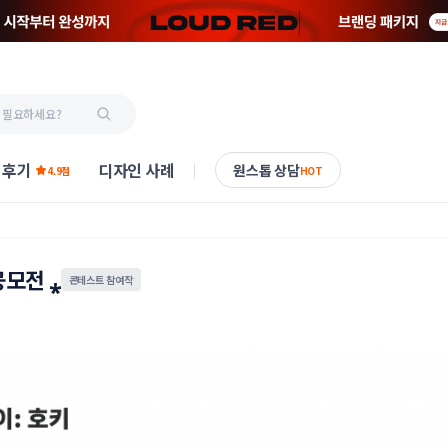
 후기
디자인 사례
원스톱 상담
4.9점
HOT
모전 ⁎
콘테스트 참여작