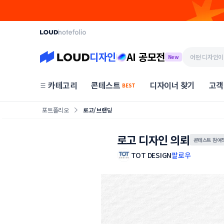
디자인
AI 공모전
New
카테고리
콘테스트
디자이너 찾기
고객
BEST
포트폴리오
로고/브랜딩
로고 디자인 의뢰
콘테스트 참여
TOT DESIGN
팔로우