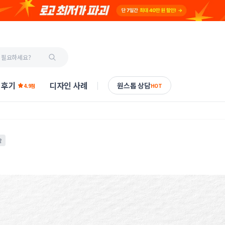
 후기
디자인 사례
원스톱 상담
4.9점
HOT
작