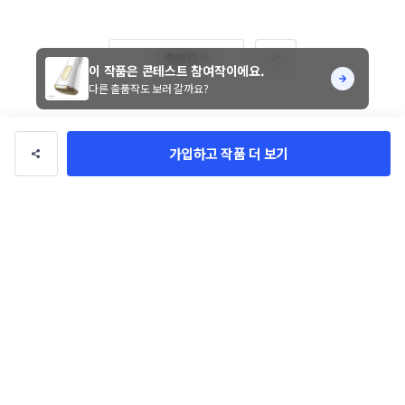
좋아요 0
이 작품은 콘테스트 참여작이에요.
다른 출품작도 보러 갈까요?
가입하고 작품 더 보기
가정용 IPL제모기 제품디자인 
의뢰
진행기간 39일
참여작 65개
노랑
한국어
고급스러운
작품 정보
콘테스트 참여작품
작품 유형