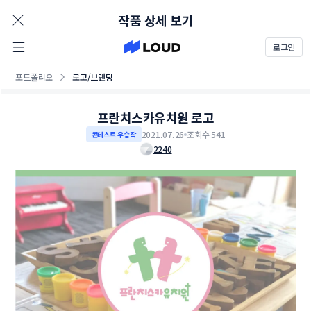
AD
작품 상세 보기
로그인
포트폴리오
로고/브랜딩
프란치스카유치원 로고
2021.07.26
조회수 541
콘테스트 우승작
2240